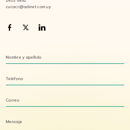
2403 5492
cucacc@adinet.com.uy