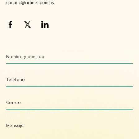
cucacc@adinet.com.uy