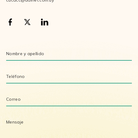
cucacc@adinet.com.uy