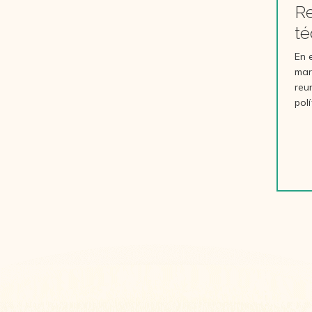
os
Módulo 6: Balance
Re
Social Cooperativo
té
l
En 
mar
reu
pol