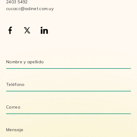
2403 5492
cucacc@adinet.com.uy