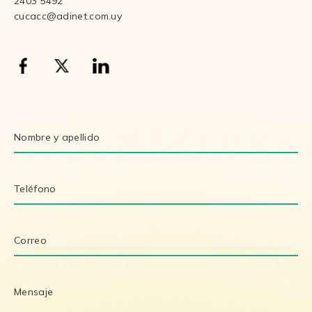
2403 5492
cucacc@adinet.com.uy