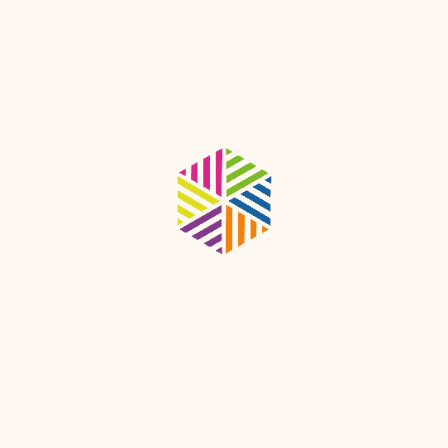
establecen nuevas normativas con
…
respecto a las reuniones y
asambleas…