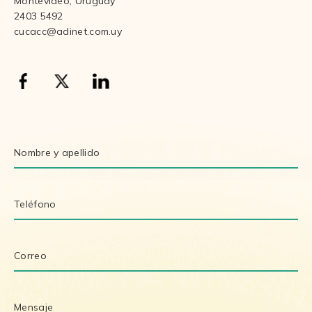
Montevideo, Uruguay
2403 5492
cucacc@adinet.com.uy