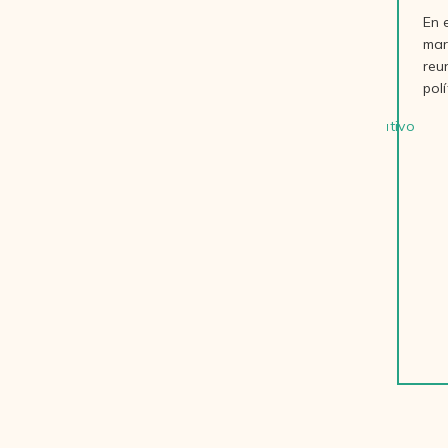
l
En 
mar
reu
pol